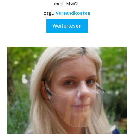
exkl. MwSt.
war:
ist:
€ 17,90
€ 12,49.
zzgl.
Versandkosten
Weiterlesen