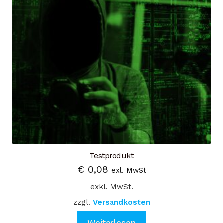
Testprodukt
€
0,08
exl. MwSt
exkl. MwSt.
zzgl.
Versandkosten
Weiterlesen